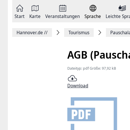
Zum
Seite
Inhalt
als
springen
E-
Zur
Mail
Start
Karte
Veranstaltungen
Sprache
Leichte Spr
Hauptnavigation
versenden
springen
Auf
Facebook
Hannover.de
//
Tourismus
Pauschal
teilen
Auf
X
teilen
AGB (Pausch
Seitenlink
Kopieren
Seite
Dateityp: pdf Größe: 97,92 kB
Drucken
Download