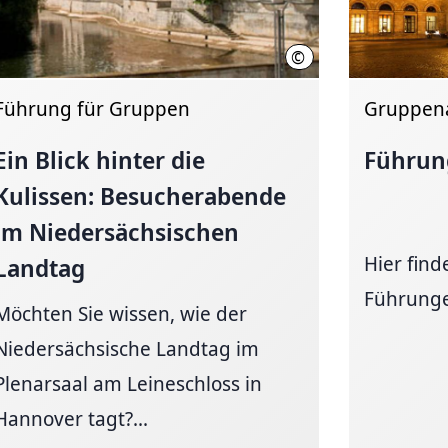
©
Wyrwa
HMTG
Führung für Gruppen
Gruppen
Ein Blick hinter die
Führun
Kulissen: Besucherabende
im
Niedersächsischen
Hier fin
Landtag
Führunge
Möchten Sie wissen, wie der
Niedersächsische Landtag im
Plenarsaal am Leineschloss in
Hannover tagt?...