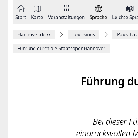
Zum
Seite
Inhalt
als
springen
E-
Zur
Mail
Start
Karte
Veranstaltungen
Sprache
Leichte Spr
Hauptnavigation
versenden
springen
Auf
Facebook
Hannover.de
//
Tourismus
Pauschal
teilen
Auf
X
Führung durch die Staatsoper Hannover
teilen
Seitenlink
Kopieren
Seite
Drucken
Führung du
Bei dieser F
eindrucksvollen 