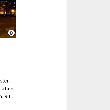
©
HMTG / Lars Gerhardts
nsten
ischen
a. 90-