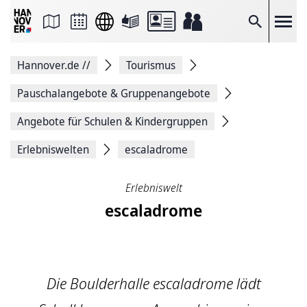
Seite
als
E-
Suche
Mail
versenden
Auf
Hannover.de
//
Tourismus
Facebook
teilen
Auf
Pauschalangebote & Gruppenangebote
X
teilen
Angebote für Schulen & Kindergruppen
Seitenlink
Kopieren
Erlebniswelten
escaladrome
Seite
Drucken
Erlebniswelt
escaladrome
Die Boulderhalle escaladrome lädt