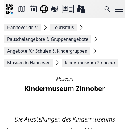
Seite
als
E-
Suche
Mail
versenden
Auf
Hannover.de
//
Tourismus
Facebook
teilen
Auf
Pauschalangebote & Gruppenangebote
X
teilen
Angebote für Schulen & Kindergruppen
Seitenlink
Kopieren
Museen in Hannover
Kindermuseum Zinnober
Seite
Drucken
Museum
Kindermuseum Zinnober
Die Ausstellungen des Kindermuseums