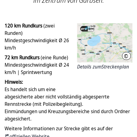
im Zentrum von Garbsen.
120 km Rundkurs
(zwei
Runden)
Mindestgeschwindigkeit Ø 26
km/h
©
eiche
72 km Rundkurs
(eine Runde)
Mindestgeschwindigkeit Ø 24
Details zumStreckenplan
km/h | Sprintwertung
Hinweis:
Es handelt sich um eine
abgesicherte aber nicht vollständig abgesperrte
Rennstrecke (mit Polizeibegleitung).
Einmündungen und Kreuzungsbereiche sind durch Ordner
abgesichert.
Weitere Informationen zur Strecke gibt es auf der
offiziellen Website
.