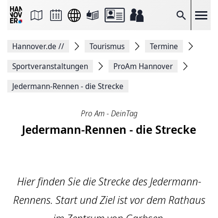
Seite
als
E-
Suche
Mail
versenden
Auf
Hannover.de
//
Tourismus
Termine
Facebook
teilen
Auf
Sportveranstaltungen
ProAm Hannover
X
teilen
Jedermann-Rennen - die Strecke
Seitenlink
Kopieren
Seite
Pro Am - DeinTag
Drucken
Jedermann-Rennen - die Strecke
Hier finden Sie die Strecke des Jedermann-
Rennens. Start und Ziel ist vor dem Rathaus