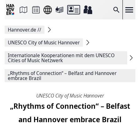
Seite
als
E-
Suche
Mail
versenden
Auf
Hannover.de
//
Facebook
teilen
Auf
UNESCO City of Music Hannover
X
teilen
Internationale Kooperationen mit dem UNESCO
Seitenlink
Cities of Music Netzwerk
Kopieren
Seite
„Rhythms of Connection“ – Belfast and Hannover
Drucken
embrace Brazil
UNESCO City of Music Hannover
„Rhythms of Connection“ – Belfast
and Hannover embrace Brazil