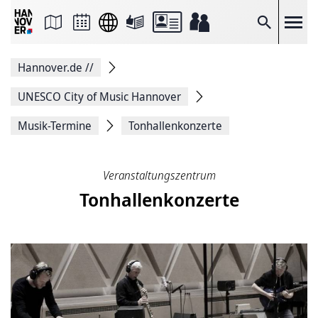
Seite
als
E-
Suche
Mail
versenden
Auf
Hannover.de
//
Facebook
teilen
Auf
UNESCO City of Music Hannover
X
teilen
Musik-Termine
Tonhallenkonzerte
Seitenlink
Kopieren
Seite
Drucken
Veranstaltungszentrum
Tonhallenkonzerte