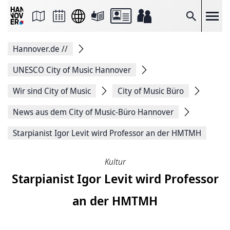
Seite
als
E-
Suche
Mail
versenden
Auf
Hannover.de
//
Facebook
teilen
Auf
UNESCO City of Music Hannover
X
teilen
Wir sind­ City of Music
City of Music Büro
Seitenlink
Kopieren
News aus dem City of Music-Büro Hannover
Seite
Drucken
Starpianist Igor Levit wird Professor an der HMTMH
Kultur
Starpianist Igor Levit wird Professor
an der HMTMH