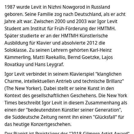
1987 wurde Levit in Nizhni Nowgorod in Russland
geboren. Seine Familie zog nach Deutschland, als er acht
Jahre alt war. Zwischen 2000 und 2003 war Igor Levit
Student am Institut für Früh-Förderung der HMTMH.
Später studierte er an der HMTMH Künstlerische
Ausbildung für Klavier und absolvierte 2012 die
Soloklasse. Zu seinen Lehrern gehörten Karl-Heinz
Kämmerling, Matti Raekallio, Bernd Goetzke, Lajos
Rovatkay und Hans Leygraf.
Igor Levit verbindet in seinem Klavierspiel "klanglichen
Charme, intellektuellen Antrieb und technische Brillanz"
(The New Yorker). Dabei stellt er seine Kunst in den
Kontext des gesellschaftlichen Geschehens. Die New York
Times beschreibt Igor Levit in diesem Zusammenhang als
einen der "bedeutendsten Künstler seiner Generation",
die Süddeutsche Zeitung nennt ihn einen "Glücksfall" für
das heutige Konzertgeschehen.
Der Pianist ist Preisträger des "2018 Gilmore Artist Award"