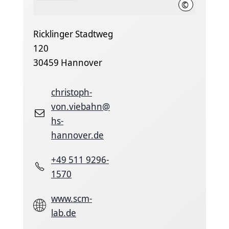
©
Hochschule H
Ricklinger Stadtweg
120
30459 Hannover
christoph-
von.viebahn@
hs-
hannover.de
+49 511 9296-
1570
www.scm-
lab.de