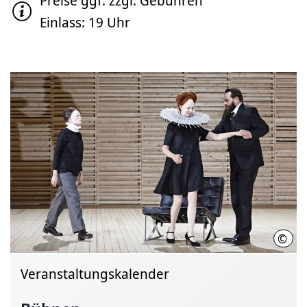
Preise ggf. zzgl. Gebühren
Einlass: 19 Uhr
©
Karl
Veranstaltungskalender