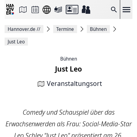
Seite
als
E-
Suche
Mail
versenden
Auf
Hannover.de
//
Termine
Bühnen
Facebook
teilen
Auf
Just Leo
X
teilen
Seitenlink
Bühnen
Kopieren
Just Leo
Seite
Drucken
Veranstaltungsort
Comedy und Schauspiel über das
Erwachsenwerden als Frau: Social-Media-Star
Leo Schley "Just Leo" präsentiert am 26.