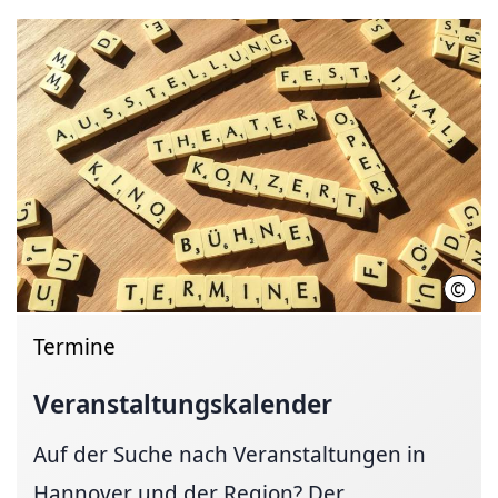
©
Hann
Termine
Veranstaltungskalender
Auf der Suche nach Veranstaltungen in
Hannover und der Region? Der