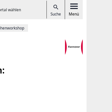
ortal wählen
Suche
Menü
ophenworkshop
h: