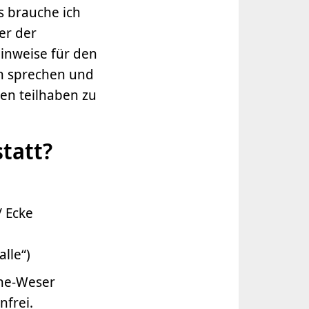
s brauche ich
er der
Hinweise für den
en sprechen und
en teilhaben zu
tatt?
/ Ecke
lle“)
ine-Weser
nfrei.