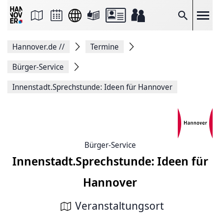
Seite
als
E-
Suche
Mail
versenden
Auf
Hannover.de
//
Termine
Facebook
teilen
Auf
Bürger-Service
X
teilen
Innen­stadt.Sprech­stunde: Ideen für Hannover
Seitenlink
Kopieren
Seite
Drucken
Bürger-Service
Innen­stadt.Sprech­stunde: Ideen für
Hannover
Veranstaltungsort