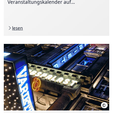
Veranstaltungskalender auf...
lesen
©
GOP 