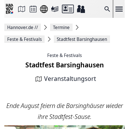
Seite
als
E-
Suche
Mail
versenden
Auf
Hannover.de
//
Termine
Facebook
teilen
Auf
Feste & Festivals
Stadtfest Barsinghausen
X
teilen
Seitenlink
Feste & Festivals
Kopieren
Stadtfest Barsinghausen
Seite
Drucken
Veranstaltungsort
Ende August feiern die Barsinghäuser wieder
ihre Stadtfest-Sause.