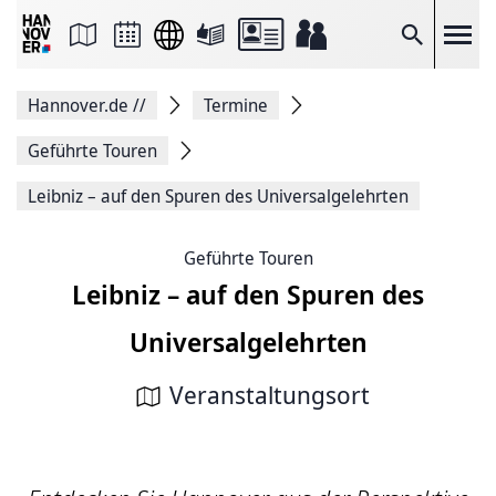
Seite
als
E-
Suche
Mail
versenden
Auf
Hannover.de
//
Termine
Facebook
teilen
Auf
Geführte Touren
X
teilen
Leibniz – auf den Spuren des Universalgelehrten
Seitenlink
Kopieren
Seite
Geführte Touren
Drucken
Leibniz – auf den Spuren des
Universalgelehrten
Veranstaltungsort