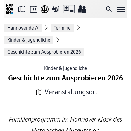
Seite
als
E-
Suche
Mail
versenden
Auf
Hannover.de
//
Termine
Facebook
teilen
Auf
Kinder & Jugendliche
X
teilen
Geschichte zum Ausprobieren 2026
Seitenlink
Kopieren
Seite
Kinder & Jugendliche
Drucken
Geschichte zum Ausprobieren 2026
Veranstaltungsort
Familienprogramm im Hannover Kiosk des
Historischen Museums an