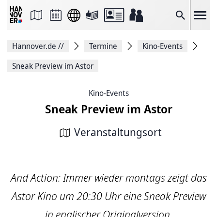
Seite
als
E-
Suche
Mail
versenden
Auf
Hannover.de
//
Termine
Kino-Events
Facebook
teilen
Auf
Sneak Preview im Astor
X
teilen
Seitenlink
Kino-Events
Kopieren
Sneak Preview im Astor
Seite
Drucken
Veranstaltungsort
And Action: Immer wieder montags zeigt das
Astor Kino um 20:30 Uhr eine Sneak Preview
in englischer Originalversion.