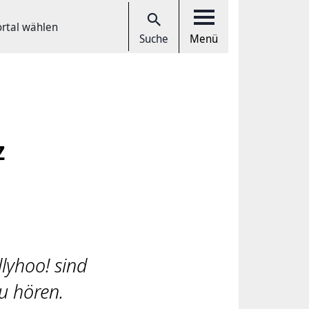
ortal wählen
Suche
Menü
z
llyhoo! sind
zu hören.