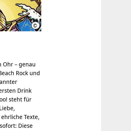
©
Béi Chéz Heinz (Quelle)
im Ohr – genau
 Beach Rock und
pannter
ersten Drink
o! steht für
Liebe,
 ehrliche Texte,
sofort: Diese