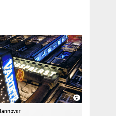
©
e
GOP Entertainment Group
Hannover