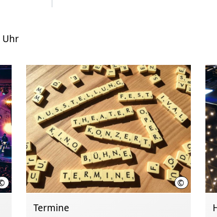
9 Uhr
©
©
HMTG
Hannover.d
Termine