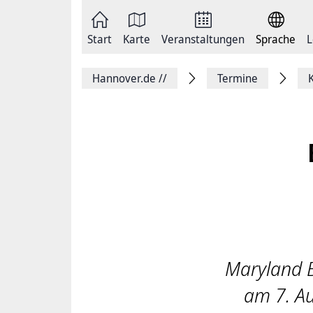
Zum
Seite
Inhalt
als
springen
E-
Zur
Mail
Start
Karte
Veranstaltungen
Sprache
L
Hauptnavigation
versenden
springen
Auf
Facebook
Hannover.de
//
Termine
teilen
Auf
X
teilen
Seitenlink
Kopieren
Seite
Drucken
Maryland Be
am 7. Au