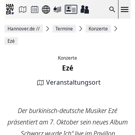
Seite
als
E-
Suche
Mail
versenden
Auf
Hannover.de
//
Termine
Konzerte
Facebook
teilen
Auf
Ezé
X
teilen
Seitenlink
Konzerte
Kopieren
Ezé
Seite
Drucken
Veranstaltungsort
Der burkinisch-deutsche Musiker Ezé
präsentiert am 7. Oktober sein neues Album
„Schwarz wurde Ich“ live im Pavillon.