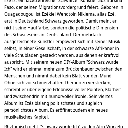
Ezé ist ein facettenreicher Schwarzer Künstler aus Burkina
Faso, der seinen Migrationsvordergrund feiert. Geboren in
Ouagadougou, ist Ezékiel Wendtoin Nikiema, alias Ezé,
erst in Deutschland Schwarz geworden. Damit meint er
nicht seine Hautfarbe, sondern die politische Dimension
des Schwarzseins in Deutschland. Der mehrfach
ausgezeichnete Künstler empowert sich mit seiner Musik
selbst, in einer Gesellschaft, in der schwarze Afrikaner in
viele Schubladen gesteckt werden, aus denen er kraftvoll
ausbricht. Mit seinem neuen DIY-Album "Schwarz wurde
Ich" wird er einmal mehr zum Brückenbauer zwischen den
Menschen und nimmt dabei kein Blatt vor den Mund:
Ohne sich vor schmerzhaften Themen zu verstecken,
schreibt er über eigene Erlebnisse voller Pointen, Klarheit
und zwischendrin mit humorvoller Ironie. Sein viertes
Album ist Ezés bislang politischstes und zugleich
persönlichstes Album. Es eröffnet zudem ein neues
musikalisches Kapitel.
Rhythmisch geht "Schwarz wurde Ich" zu den Afro-Wurzeln