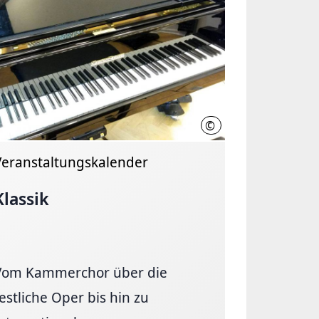
©
LHH
Veranstaltungskalender
Klassik
Vom Kammerchor über die
estliche Oper bis hin zu