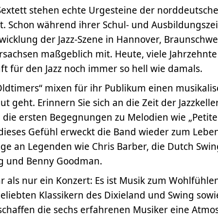
Sextett stehen echte Urgesteine der norddeutsch
t. Schon während ihrer Schul- und Ausbildungszei
twicklung der Jazz-Szene in Hannover, Braunschw
rsachsen maßgeblich mit. Heute, viele Jahrzehnte
ft für den Jazz noch immer so hell wie damals.
ldtimers“ mixen für ihr Publikum einen musikalis
lut geht. Erinnern Sie sich an die Zeit der Jazzkelle
 die ersten Begegnungen zu Melodien wie „Petite 
dieses Gefühl erweckt die Band wieder zum Leben.
ge an Legenden wie Chris Barber, die Dutch Swin
ng und Benny Goodman.
r als nur ein Konzert: Es ist Musik zum Wohlfühlen
eliebten Klassikern des Dixieland und Swing sow
chaffen die sechs erfahrenen Musiker eine Atmos