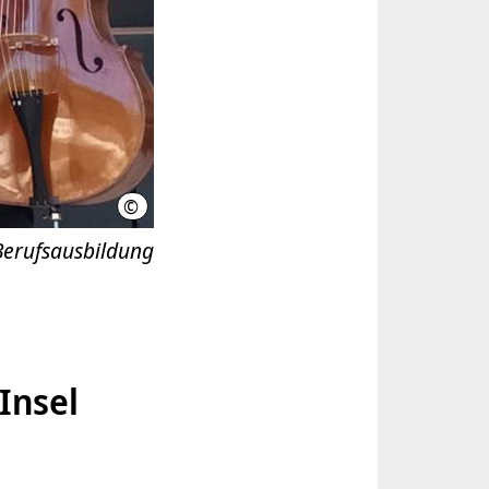
©
Swinging Oldtimers
Berufsausbildung
Insel