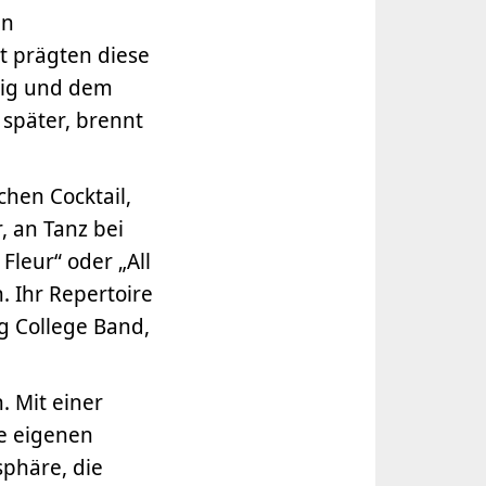
en
t prägten diese
eig und dem
 später, brennt
chen Cocktail,
r, an Tanz bei
Fleur“ oder „All
 Ihr Repertoire
g College Band,
. Mit einer
ie eigenen
phäre, die