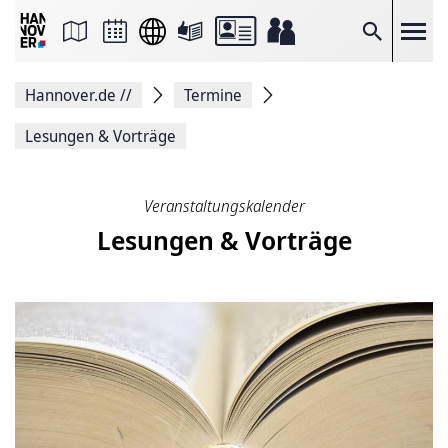
Seite
als
E-
Suche
Mail
versenden
Auf
Hannover.de
//
Termine
Facebook
teilen
Auf
Lesungen & Vorträge
X
teilen
Seitenlink
Kopieren
Veranstaltungskalender
Seite
Lesungen & Vorträge
Drucken