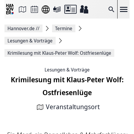
Seite
als
E-
Suche
Mail
versenden
Auf
Hannover.de
//
Termine
Facebook
teilen
Auf
Lesungen & Vorträge
X
teilen
Krimilesung mit Klaus-Peter Wolf: Ostfriesenlüge
Seitenlink
Kopieren
Seite
Lesungen & Vorträge
Drucken
Krimilesung mit Klaus-Peter Wolf:
Ostfriesenlüge
Veranstaltungsort