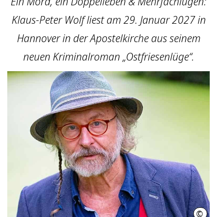
Ein Mord, ein Doppelleben & Mehrfachlügen:
Klaus-Peter Wolf liest am 29. Januar 2027 in
Hannover in der Apostelkirche aus seinem
neuen Kriminalroman „Ostfriesenlüge“.
©
Wolf