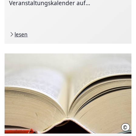
Veranstaltungskalender auf...
lesen
©
Hann