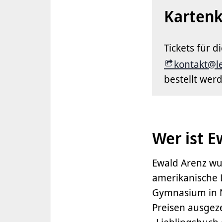
Kartenk
Tickets für 
kontakt@l
bestellt wer
Wer ist E
Ewald Arenz wu
amerikanische L
Gymnasium in N
Preisen ausgeze