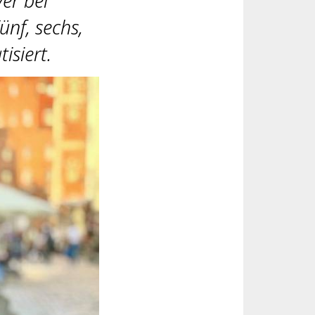
er bei
nf, sechs,
tisiert.