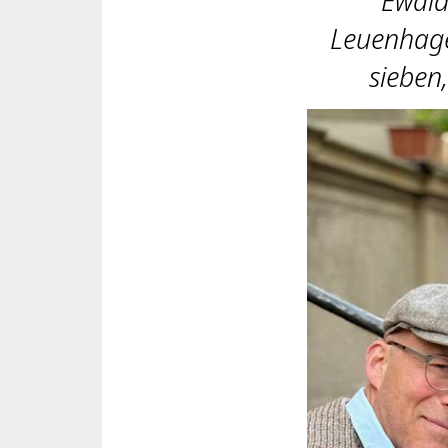
Ewald
Leuenhage
sieben,