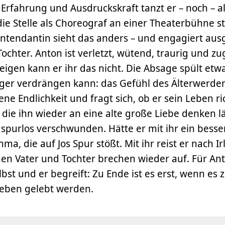
 Erfahrung und Ausdruckskraft tanzt er – noch – a
 die Stelle als Choreograf an einer Theaterbühne s
Intendantin sieht das anders – und engagiert au
chter. Anton ist verletzt, wütend, traurig und zug
Zeigen kann er ihr das nicht. Die Absage spült etw
nger verdrängen kann: das Gefühl des Älterwerdens
ene Endlichkeit und fragt sich, ob er sein Leben ri
, die ihn wieder an eine alte große Liebe denken lä
spurlos verschwunden. Hätte er mit ihr ein bess
mma, die auf Jos Spur stößt. Mit ihr reist er nach Ir
hen Vater und Tochter brechen wieder auf. Für Ant
lbst und er begreift: Zu Ende ist es erst, wenn es z
Leben gelebt werden.