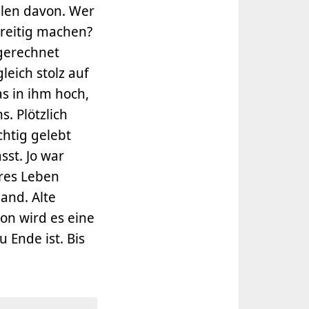
llen davon. Wer
treitig machen?
sgerechnet
leich stolz auf
as in ihm hoch,
. Plötzlich
chtig gelebt
sst. Jo war
eres Leben
land. Alte
on wird es eine
u Ende ist. Bis