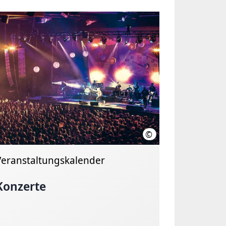
©
e
HMTG
Veranstaltungskalender
Konzerte