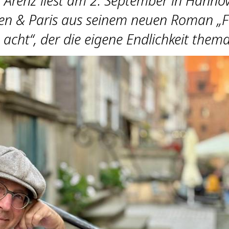
 Arenz liest am 2. September in Hannov
n & Paris aus seinem neuen Roman „Fü
 acht“, der die eigene Endlichkeit thema