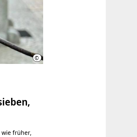
©
Ilka Birkefeld
sieben,
l wie früher,