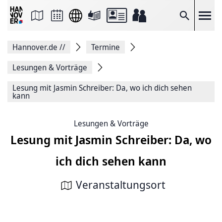
Seite
als
E-
Suche
Mail
versenden
Auf
Hannover.de
//
Termine
Facebook
teilen
Auf
Lesungen & Vorträge
X
teilen
Lesung mit Jasmin Schreiber: Da, wo ich dich sehen
Seitenlink
kann
Kopieren
Seite
Drucken
Lesungen & Vorträge
Lesung mit Jasmin Schreiber: Da, wo
ich dich sehen kann
Veranstaltungsort