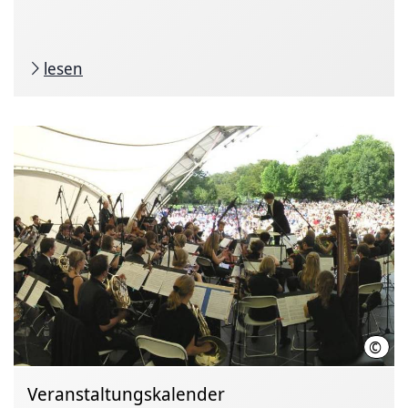
lesen
©
Rola
Veranstaltungskalender