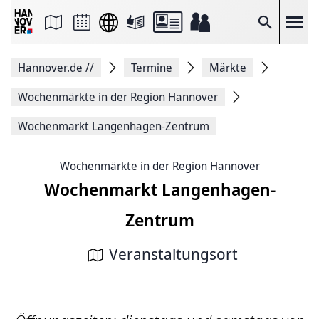
Seite
als
E-
Suche
Mail
versenden
Auf
Hannover.de
//
Termine
Märkte
Facebook
teilen
Auf
Wochenmärkte in der Region Hannover
X
teilen
Wochenmarkt Langenhagen-Zentrum
Seitenlink
Kopieren
Seite
Wochenmärkte in der Region Hannover
Drucken
Wochenmarkt Langenhagen-
Zentrum
Veranstaltungsort