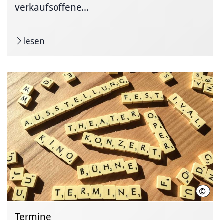
verkaufsoffene...
lesen
©
Hann
Termine