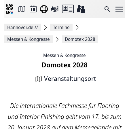
Seite
als
E-
Suche
Mail
versenden
Auf
Hannover.de
//
Termine
Facebook
teilen
Auf
Messen & Kongresse
Domotex 2028
X
teilen
Seitenlink
Messen & Kongresse
Kopieren
Domotex 2028
Seite
Drucken
Veranstaltungsort
Die internationale Fachmesse für Flooring
und Interior Finishing geht vom 17. bis zum
20. Januar 2028 auf dem Messegelände mit