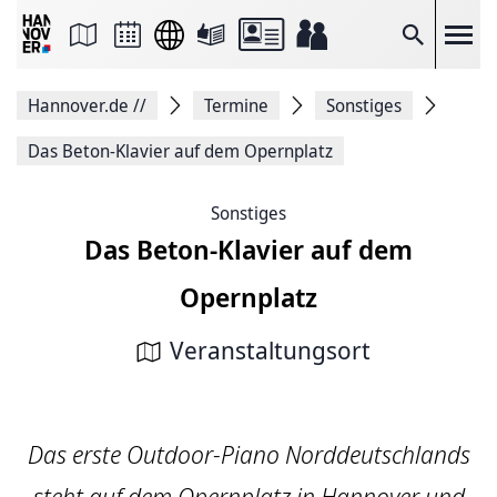
Seite
als
E-
Suche
Mail
versenden
Auf
Hannover.de
//
Termine
Sonstiges
Facebook
teilen
Auf
Das Beton-Klavier auf dem Opernplatz
X
teilen
Seitenlink
Sonstiges
Kopieren
Das Beton-Klavier auf dem
Seite
Drucken
Opernplatz
Veranstaltungsort
Das erste Outdoor-Piano Norddeutschlands
steht auf dem Opernplatz in Hannover und