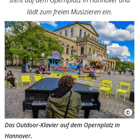
lädt zum freien Musizieren ein.
©
Hass
Das Outdoor-Klavier auf dem Opernplatz in
Hannover.