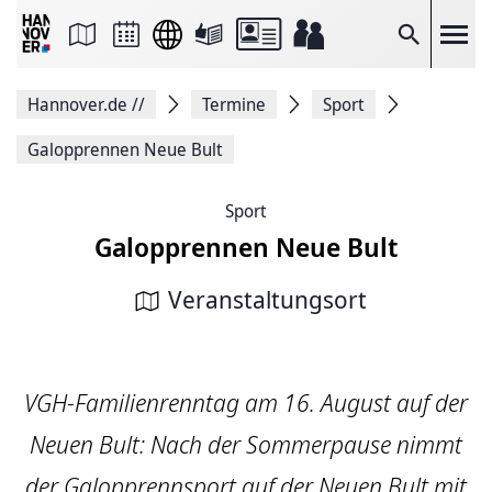
Seite
als
E-
Suche
Mail
versenden
Auf
Hannover.de
//
Termine
Sport
Facebook
teilen
Auf
Galopprennen Neue Bult
X
teilen
Seitenlink
Sport
Kopieren
Galopprennen Neue Bult
Seite
Drucken
Veranstaltungsort
VGH-Familienrenntag am 16. August auf der
Neuen Bult: Nach der Sommerpause nimmt
der Galopprennsport auf der Neuen Bult mit