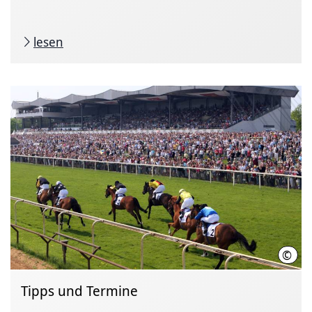
lesen
©
Hann
Tipps und Termine