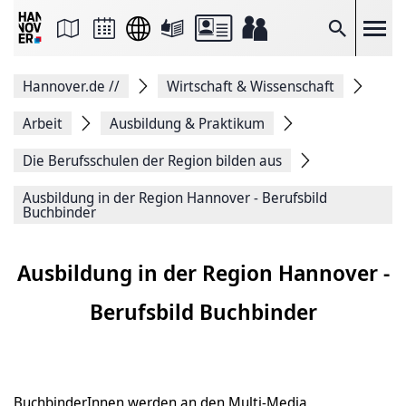
Seite
als
E-
Suche
Mail
versenden
Auf
Hannover.de
//
Wirtschaft & Wissenschaft
Facebook
teilen
Auf
Arbeit
Ausbildung & Praktikum
X
teilen
Die Berufsschulen der Region bilden aus
Seitenlink
Kopieren
Ausbildung in der Region Hannover - Berufsbild
Seite
Buchbinder
Drucken
Ausbildung in der Region Hannover -
Berufsbild Buchbinder
BuchbinderInnen werden an den Multi-Media