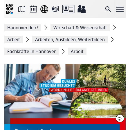
Seite
als
E-
Suche
Mail
versenden
Auf
Hannover.de
//
Wirtschaft & Wissenschaft
Facebook
teilen
Auf
Arbeit
Arbeiten, Ausbilden, Weiterbilden
X
teilen
Fachkräfte in Hannover
Arbeit
Seitenlink
Kopieren
Seite
Drucken
©
HMT