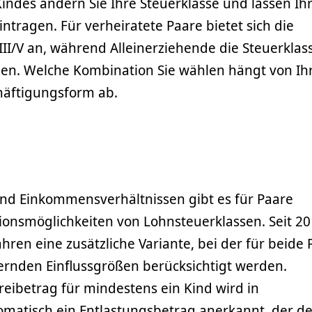
indes ändern Sie Ihre Steuerklasse und lassen Ih
intragen. Für verheiratete Paare bietet sich die
II/V an, während Alleinerziehende die Steuerklasse
n. Welche Kombination Sie wählen hängt von Ih
äftigungsform ab.
und Einkommensverhältnissen gibt es für Paare
onsmöglichkeiten von Lohnsteuerklassen. Seit 2
hren eine zusätzliche Variante, bei der für beide 
ernden Einflussgrößen berücksichtigt werden.
reibetrag für mindestens ein Kind wird in
tomatisch ein Entlastungsbetrag anerkannt, der d