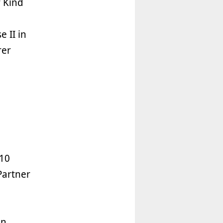
r Kind
 II in
rer
010
Partner
en