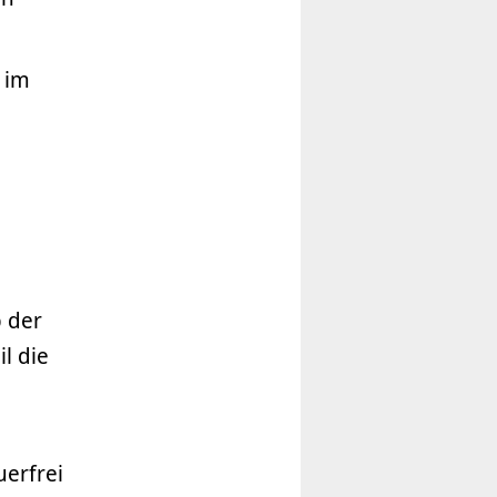
 im
b der
il die
uerfrei