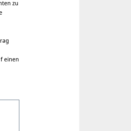
mten zu
e
trag
f einen
n