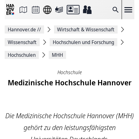
Seite
als
E-
Suche
Mail
versenden
Auf
Hannover.de
//
Wirtschaft & Wissenschaft
Facebook
teilen
Auf
Wissenschaft
Hochschulen und Forschung
X
teilen
Hochschulen
MHH
Seitenlink
Kopieren
Seite
Hochschule
Drucken
Medizinische Hochschule Hannover
Die Medizinische Hochschule Hannover (MHH)
gehört zu den leistungsfähigsten