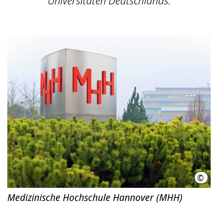
Universitäten Deutschlands.
©
Kari
Medizinische Hochschule Hannover (MHH)