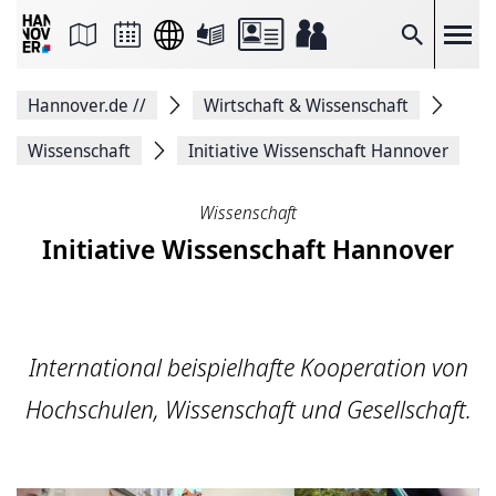
Seite
als
E-
Suche
Mail
versenden
Auf
Hannover.de
//
Wirtschaft & Wissenschaft
Facebook
teilen
Auf
Wissenschaft
Initiative Wissenschaft Hannover
X
teilen
Seitenlink
Wissenschaft
Kopieren
Initiative Wissenschaft Hannover
Seite
Drucken
International beispielhafte Kooperation von
Hochschulen, Wissenschaft und Gesellschaft.