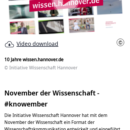
Video
abspielen
©
Video download
Init
10 Jahre wissen.hannover.de
© Initiative Wissenschaft Hannover
November der Wissenschaft -
#knowember
Die Initiative Wissenschaft Hannover hat mit dem
November der Wissenschaft ein Format der
Wissenschaftskommunikation entwickelt und eingeführt,