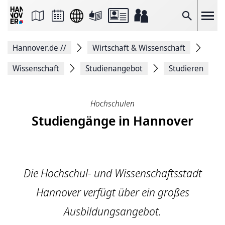
Seite
als
E-
Suche
Mail
versenden
Auf
Hannover.de
//
Wirtschaft & Wissenschaft
Facebook
teilen
Auf
Wissenschaft
Studienangebot
Studieren
X
teilen
Seitenlink
Kopieren
Hochschulen
Seite
Studiengänge in Hannover
Drucken
Die Hochschul- und Wissenschaftsstadt
Hannover verfügt über ein großes
Ausbildungsangebot.