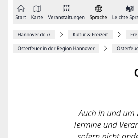
Zum
Seite
Inhalt
als
springen
E-
Zur
Mail
Start
Karte
Veranstaltungen
Sprache
Leichte Spr
Hauptnavigation
versenden
springen
Auf
Facebook
Hannover.de
//
Kultur & Freizeit
Fre
teilen
Auf
X
Osterfeuer in der Region Hannover
Osterfeu
teilen
Seitenlink
Kopieren
Seite
Drucken
Auch in und um L
Termine und Verans
sofern nicht and