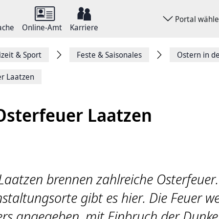
Portal wähl
ache
Online-Amt
Karriere
izeit & Sport
Feste & Saisonales
Ostern in d
er Laatzen
Osterfeuer Laatzen
aatzen brennen zahlreiche Osterfeuer.
taltungsorte gibt es hier. Die Feuer w
ers angegeben, mit Einbruch der Dunkel