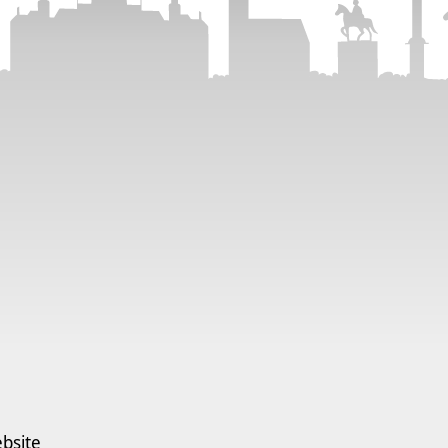
bsite