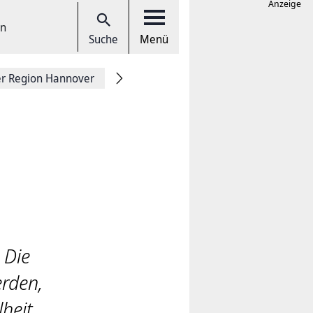
Anzeige
en
Suche
Menü
er Region Hannover
 Die
erden,
heit