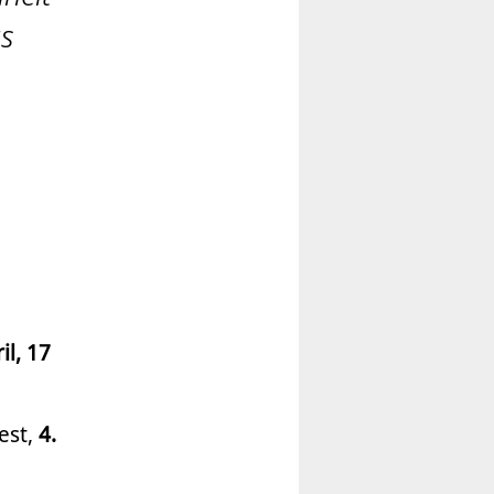
as
il, 17
est,
4.