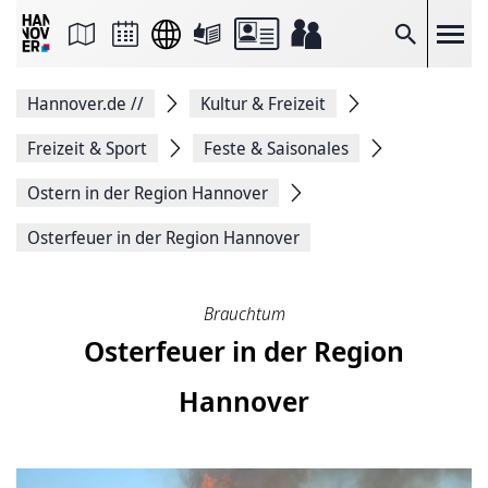
Seite
als
E-
Suche
Mail
versenden
Auf
Hannover.de
//
Kultur & Freizeit
Facebook
teilen
Auf
Freizeit & Sport
Feste & Saisonales
X
teilen
Ostern in der Region Hannover
Seitenlink
Kopieren
Osterfeuer in der Region Hannover
Seite
Drucken
Brauchtum
Osterfeuer in der Region
Hannover