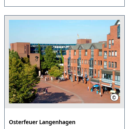
©
Region 
Osterfeuer Langenhagen