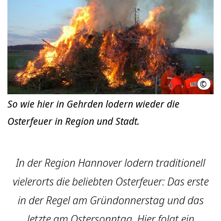
©
A. M
So wie hier in Gehrden lodern wieder die
Osterfeuer in Region und Stadt.
In der Region Hannover lodern traditionell
vielerorts die beliebten Os­ter­feuer: Das erste
in der Regel am Gründonnerstag und das
letzte am Ostersonntag. Hier folgt ein