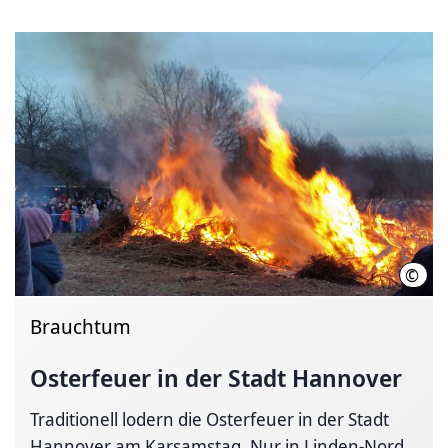
©
hann
Brauchtum
Osterfeuer in der Stadt Hannover
Traditionell lodern die Osterfeuer in der Stadt
Hannover am Karsamstag. Nur in Linden-Nord