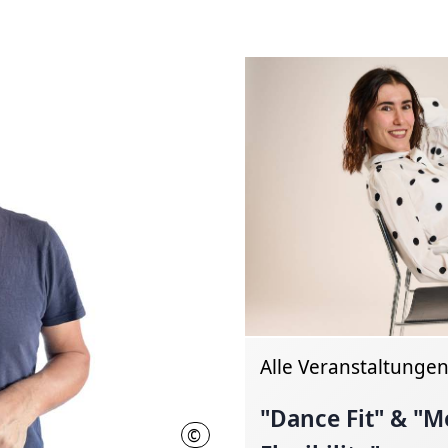
Alle Veranstaltunge
"Dance Fit" & "M
©
Copyright M. Omurca