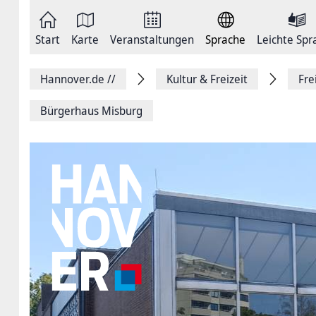
Zum
Seite
Inhalt
als
springen
E-
Zur
Mail
Start
Karte
Veranstaltungen
Sprache
Leichte Spr
Hauptnavigation
versenden
springen
Auf
Facebook
Hannover.de
//
Kultur & Freizeit
Fre
teilen
Auf
X
Bürgerhaus Misburg
teilen
Seitenlink
Kopieren
Seite
Drucken