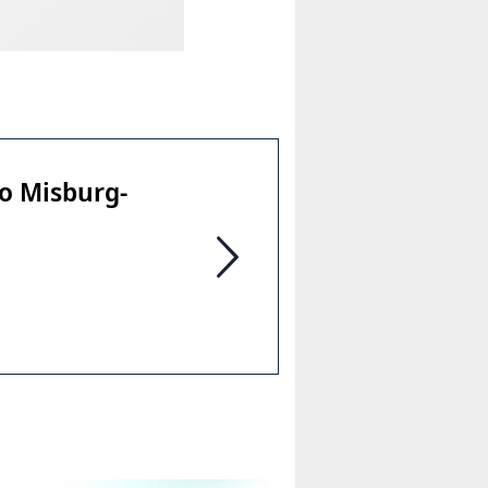
o Misburg-
Programm im Stadtbezirk - Newsl