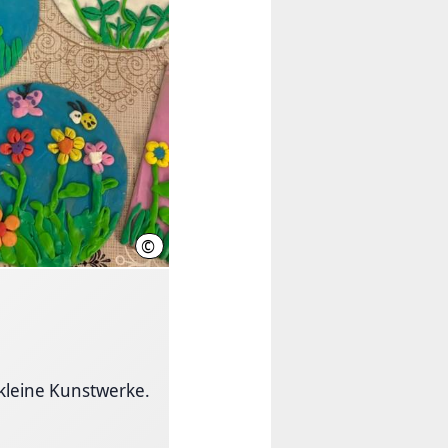
©
Lidia Solovjov
 kleine Kunstwerke.