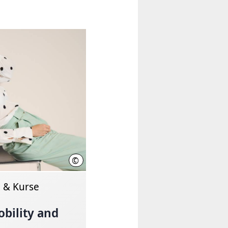
©
Anna Kremenetska
n & Kurse
obility and