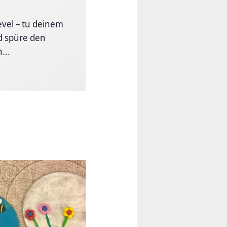
level – tu deinem
d spüre den
...