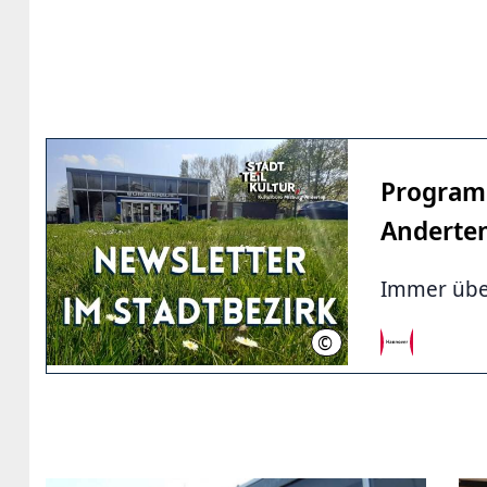
Programm
Anderte
Immer über
©
LHH