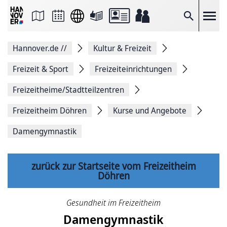
Seite
als
E-
Suche
Mail
versenden
Auf
Hannover.de
//
Kultur & Freizeit
Facebook
teilen
Auf
Freizeit & Sport
Freizeiteinrichtungen
X
teilen
Freizeitheime/Stadtteilzentren
Seitenlink
Kopieren
Freizeitheim Döhren
Kurse und Angebote
Seite
Drucken
Damengymnastik
zurück zur Startseite vom Freizeitheim
Döhren
Gesundheit im Freizeitheim
Damengymnastik