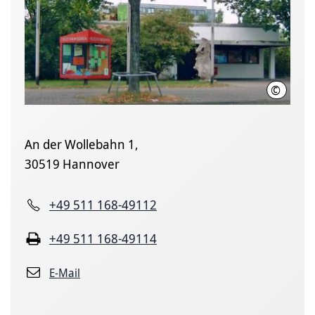
©
Landesh
An der Wollebahn 1,
30519 Hannover
+49 511 168-49112
+49 511 168-49114
E-Mail