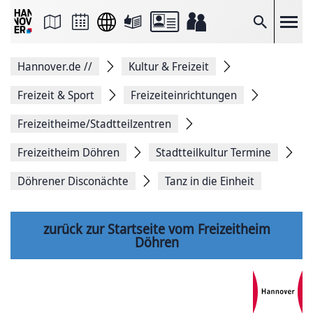
Seite
als
E-
Suche
Mail
versenden
Auf
Hannover.de
//
Kultur & Freizeit
Facebook
teilen
Auf
Freizeit & Sport
Freizeiteinrichtungen
X
teilen
Freizeitheime/Stadtteilzentren
Seitenlink
Kopieren
Freizeitheim Döhren
Stadtteilkultur Termine
Seite
Drucken
Döhrener Disconächte
Tanz in die Einheit
zurück zur Startseite vom Freizeitheim
Döhren