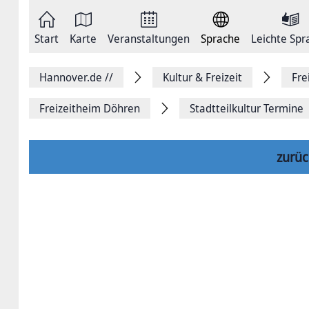
Zum
Seite
Inhalt
als
springen
E-
Zur
Mail
Start
Karte
Veranstaltungen
Sprache
Leichte Spr
Hauptnavigation
versenden
springen
Auf
Facebook
Hannover.de
//
Kultur & Freizeit
Fre
teilen
Auf
X
Freizeitheim Döhren
Stadtteilkultur Termine
teilen
Seitenlink
Kopieren
Seite
zurüc
Drucken