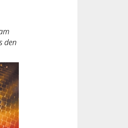
 am
s den