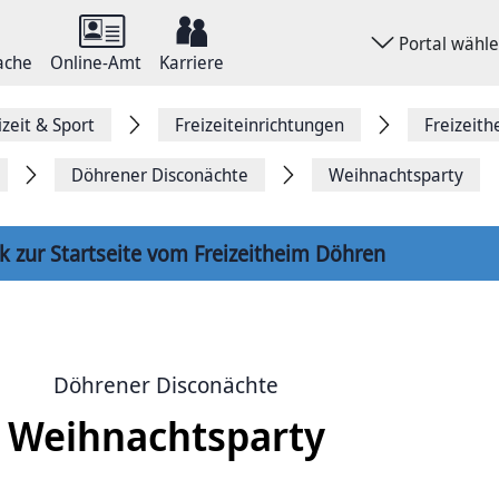
Portal wähl
ache
Online-Amt
Karriere
izeit & Sport
Freizeiteinrichtungen
Freizeith
Döhrener Disconächte
Weihnachtsparty
k zur Startseite vom Freizeitheim Döhren
Döhrener Disconächte
Weihnachtsparty