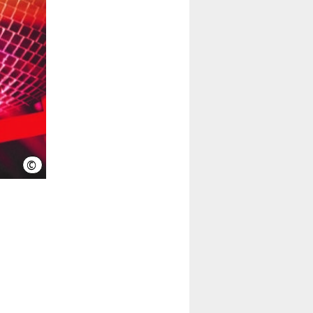
©
LHH