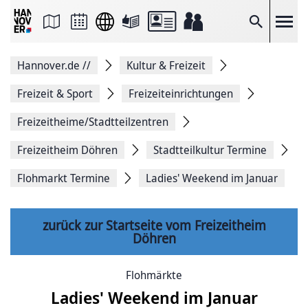
Seite
als
E-
Suche
Mail
versenden
Auf
Hannover.de
//
Kultur & Freizeit
Facebook
teilen
Auf
Freizeit & Sport
Freizeiteinrichtungen
X
teilen
Freizeitheime/Stadtteilzentren
Seitenlink
Kopieren
Freizeitheim Döhren
Stadtteilkultur Termine
Seite
Drucken
Flohmarkt Termine
Ladies' Weekend im Januar
zurück zur Startseite vom Freizeitheim
Döhren
Flohmärkte
Ladies' Weekend im Januar