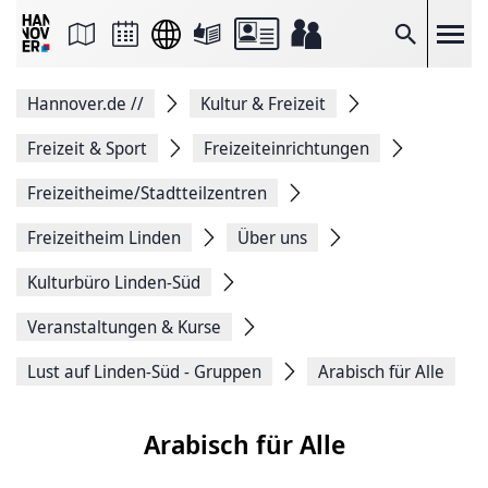
Seite
als
E-
Suche
Mail
versenden
Auf
Hannover.de
//
Kultur & Freizeit
Facebook
teilen
Auf
Freizeit & Sport
Freizeiteinrichtungen
X
teilen
Freizeitheime/Stadtteilzentren
Seitenlink
Kopieren
Freizeitheim Linden
Über uns
Seite
Drucken
Kulturbüro Linden-Süd
Veranstaltungen & Kurse
Lust auf Linden-Süd - Gruppen
Arabisch für Alle
Arabisch für Alle