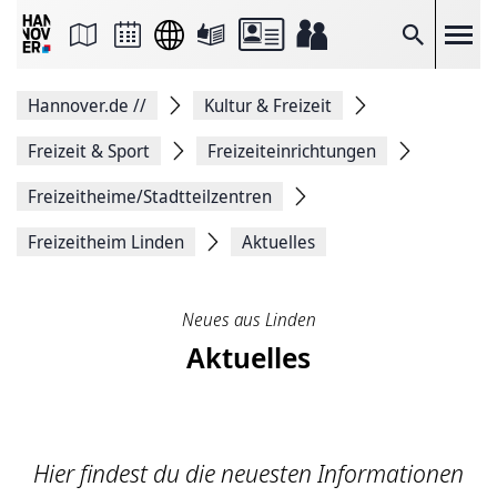
Seite
als
E-
Suche
Mail
versenden
Auf
Hannover.de
//
Kultur & Freizeit
Facebook
teilen
Auf
Freizeit & Sport
Freizeiteinrichtungen
X
teilen
Freizeitheime/Stadtteilzentren
Seitenlink
Kopieren
Freizeitheim Linden
Aktuelles
Seite
Drucken
Neues aus Linden
Aktuelles
Hier findest du die neuesten Informationen