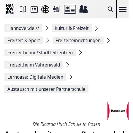
Seite
als
E-
Suche
Mail
versenden
Auf
Hannover.de
//
Kultur & Freizeit
Facebook
teilen
Auf
Freizeit & Sport
Freizeiteinrichtungen
X
teilen
Freizeitheime/Stadtteilzentren
Seitenlink
Kopieren
Freizeitheim Vahrenwald
Seite
Drucken
Lernoase: Digitale Medien
Austausch mit unserer Partnerschule
Die Ricarda Huch Schule in Posen