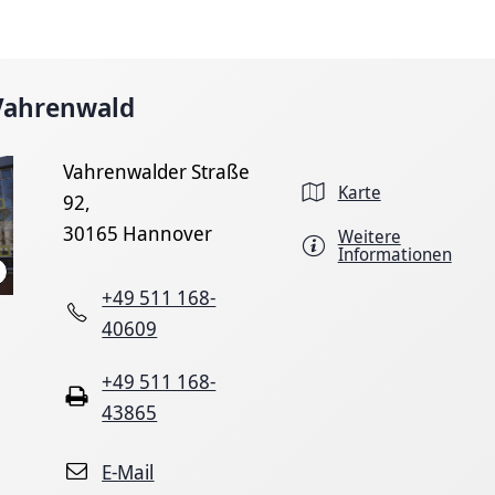
 Vahrenwald
Vahrenwalder Straße
Karte
92,
30165 Hannover
Weitere
Informationen
Landeshauptstadt Hannover
+49 511 168-
40609
+49 511 168-
43865
E-Mail