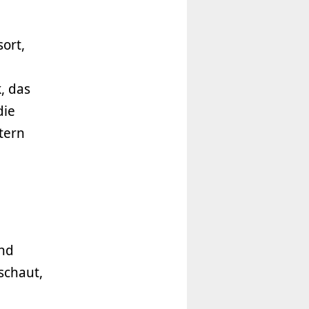
ort,
, das
die
tern
und
schaut,