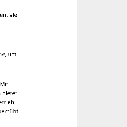
entiale.
ene, um
Mit
 bietet
etrieb
 bemüht