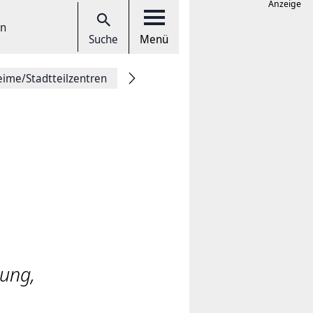
Anzeige
en
Suche
Menü
eime/Stadtteilzentren
dung,