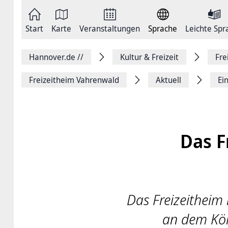
Zum
Seite
Inhalt
als
springen
E-
Zur
Mail
Start
Karte
Veranstaltungen
Sprache
Leichte Spr
Hauptnavigation
versenden
springen
Auf
Facebook
Hannover.de
//
Kultur & Freizeit
Fre
teilen
Auf
X
Freizeitheim Vahrenwald
Aktuell
Ei
teilen
Seitenlink
Kopieren
Seite
Drucken
Das F
Das Freizeitheim
an dem Kö