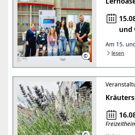
Lernoase
15.0
und 
Am 15. und
lesen
©
Katarzyna Dec-Merkle
Veranstal
Kräuters
16.0
Freizeithe
©
Katarzyna Dec-Meckle