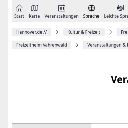
Zum
Seite
Inhalt
als
springen
E-
Zur
Mail
Start
Karte
Veranstaltungen
Sprache
Leichte Spr
Hauptnavigation
versenden
springen
Auf
Facebook
Hannover.de
//
Kultur & Freizeit
Fre
teilen
Auf
X
Freizeitheim Vahrenwald
Veranstaltungen & 
teilen
Seitenlink
Kopieren
Seite
Drucken
Ver