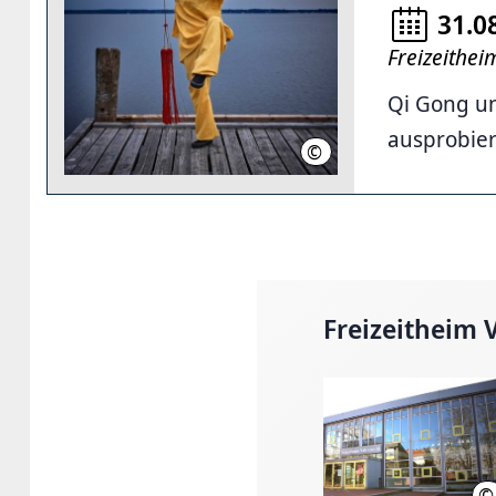
31.0
Freizeithe
Qi Gong un
ausprobier
©
Richard Homme
Freizeitheim
©