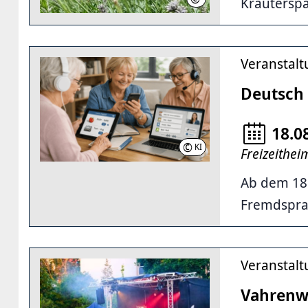
Kräuterspa
Veranstal
Deutsch 
18.0
©
KI
-BILD | KI-generiert
Freizeithe
Ab dem 18.
Fremdsprac
Veranstal
Vahrenw