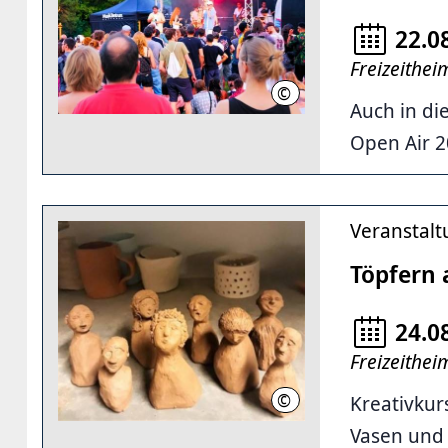
22.0
Freizeithe
©
FZH Vahrenwald
Auch in di
Open Air 2
Veranstal
Töpfern
24.0
Freizeithe
©
Kreativkur
Ute Sandow
Vasen und 