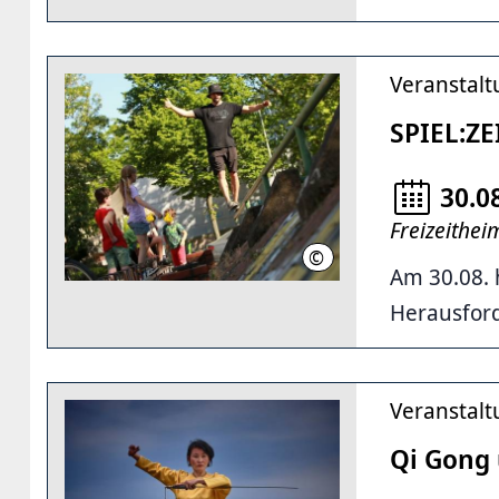
Veranstal
SPIEL:Z
30.0
Freizeithe
©
ParkourONE
Am 30.08.
Herausfor
Veranstal
Qi Gong