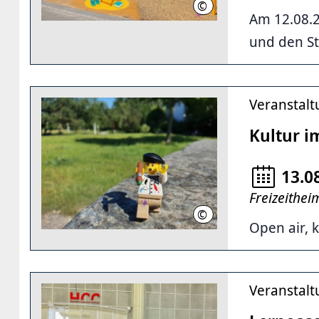
©
LHH
Am 12.08.2
und den St
Veranstal
Kultur i
13.0
Freizeithe
©
LHH
Open air, k
Veranstal