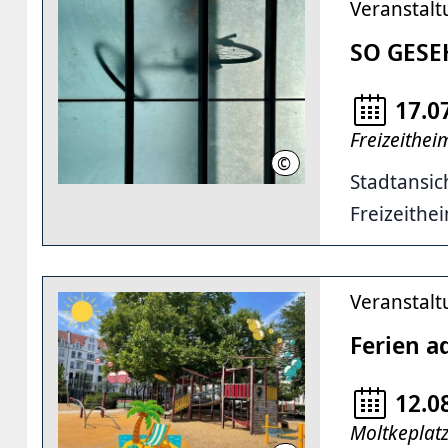
Veranstal
SO GESE
17.0
Freizeithe
©
Andreas Fuhrmann
Stadtansic
Freizeithe
Veranstal
Ferien a
12.0
Moltkeplat