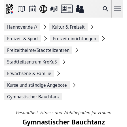
Seite
als
E-
Suche
Mail
versenden
Auf
Hannover.de
//
Kultur & Freizeit
Facebook
teilen
Auf
Freizeit & Sport
Freizeiteinrichtungen
X
teilen
Freizeitheime/Stadtteilzentren
Seitenlink
Kopieren
Stadtteilzentrum KroKuS
Seite
Drucken
Erwachsene & Familie
Kurse und ständige Angebote
Gymnastischer Bauchtanz
Gesundheit, Fitness und Wohlbefinden für Frauen
Gymnastischer Bauchtanz