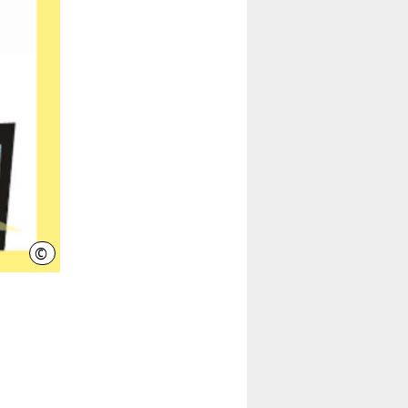
©
STZ KroKuS