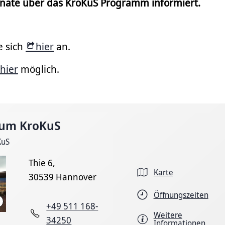
onate über das KroKuS Programm informiert.
e sich
hier
an.
hier
möglich.
trum KroKuS
KuS
Thie 6,
Karte
30539 Hannover
Öffnungszeiten
LHH
+49 511 168-
Weitere
34250
Informationen