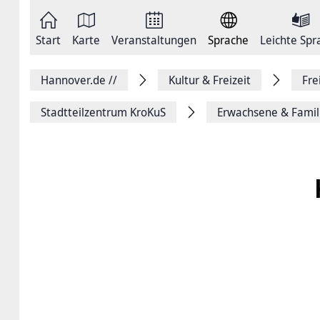
Zum
Seite
Inhalt
als
springen
E-
Zur
Mail
Start
Karte
Veranstaltungen
Sprache
Leichte Spr
Hauptnavigation
versenden
springen
Auf
Facebook
Hannover.de
//
Kultur & Freizeit
Fre
teilen
Auf
X
Stadtteilzentrum KroKuS
Erwachsene & Famil
teilen
Seitenlink
Kopieren
Seite
Drucken