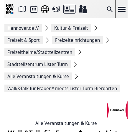
Seite
als
E-
Suche
Mail
versenden
Auf
Hannover.de
//
Kultur & Freizeit
Facebook
teilen
Auf
Freizeit & Sport
Freizeiteinrichtungen
X
teilen
Freizeitheime/Stadtteilzentren
Seitenlink
Kopieren
Stadtteilzentrum Lister Turm
Seite
Drucken
Alle Veranstaltungen & Kurse
Walk&Talk für Frauen* meets Lister Turm Biergarten
Alle Veranstaltungen & Kurse