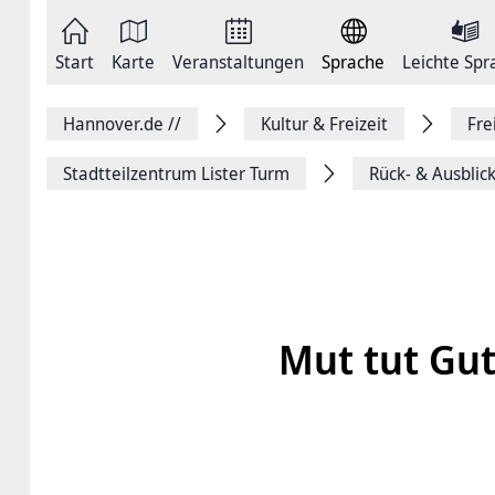
Zum
Seite
Inhalt
als
springen
E-
Zur
Mail
Start
Karte
Veranstaltungen
Sprache
Leichte Spr
Hauptnavigation
versenden
springen
Auf
Facebook
Hannover.de
//
Kultur & Freizeit
Fre
teilen
Auf
X
Stadtteilzentrum Lister Turm
Rück- & Ausblick
teilen
Seitenlink
Kopieren
Seite
Drucken
Mut tut Gu