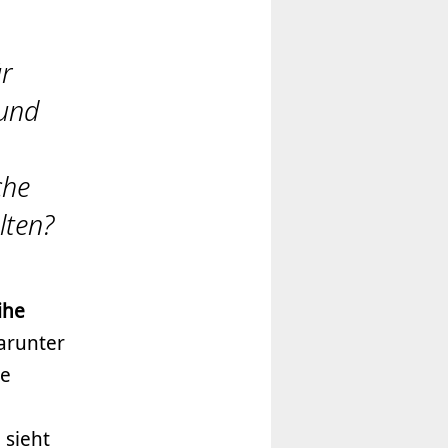
ür
 und
che
lten?
ihe
arunter
le
 sieht