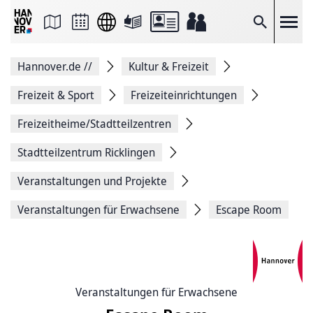
Seite
als
E-
Suche
Mail
versenden
Auf
Hannover.de
//
Kultur & Freizeit
Facebook
teilen
Auf
Freizeit & Sport
Freizeiteinrichtungen
X
teilen
Freizeitheime/Stadtteilzentren
Seitenlink
Kopieren
Stadtteilzentrum Ricklingen
Seite
Drucken
Veranstaltungen und Projekte
Veranstaltungen für Erwachsene
Escape Room
Veranstaltungen für Erwachsene